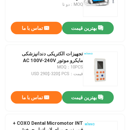
MOQ：دو تا
کارخانه تور
بهترین قیمت
تماس با ما
کنترل کیفیت
تماس با ما
تجهیزات الکتریکی دندانپزشکی
مایکرو موتور AC 100V-240V
MOQ：10PCS
درخواست نقل قول
قیمت：USD 290$-320$ PCS
دستگاه های پزشکی دندانپزشکی
بهترین قیمت
تماس با ما
دستمال دندانپزشکی با سرعت پایین
COXO Dental Micromotor INT +
هندپیس پرسرعت دندانپزشکی
فیبر نوری برای لابراتوار چرخش