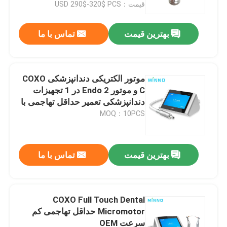
قیمت：USD 290$-320$ PCS
بهترین قیمت
تماس با ما
موتور الکتریکی دندانپزشکی COXO
C و موتور Endo 2 در 1 تجهیزات
دندانپزشکی تعمیر حداقل تهاجمی با
1:5 و 6:1
MOQ：10PCS
بهترین قیمت
تماس با ما
خانه
محصولات
COXO Full Touch Dental
Micromotor حداقل تهاجمی کم
سرعت OEM
دربارهی ما