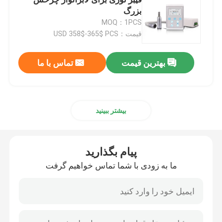
بزرگ
MOQ：1PCS
میکروموتور دندان
قیمت：USD 358$-365$ PCS
هواشناسی دندان
بهترین قیمت
تماس با ما
چراغ LED دندان
بیشتر ببینید
تزریق کننده بیهوشی دندان
پیام بگذارید
دستگاه کاشت دندان
ما به زودی با شما تماس خواهیم گرفت
محصولات اندودونتیک
دستگاه درمان نور دندان