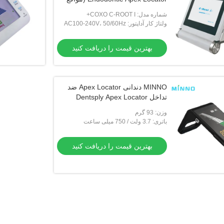
کننده اوج دندان های لثه ای با رنگ
شماره مدل: COXO C-ROOT I+
TFT)
ولتاژ کار آداپتور: AC100-240V، 50/60Hz
بهترین قیمت را دریافت کنید
MINNO دندانی Apex Locator ضد
تداخل Dentsply Apex Locator
وزن: 93 گرم
باتری: 3.7 ولت / 750 میلی ساعت
بهترین قیمت را دریافت کنید