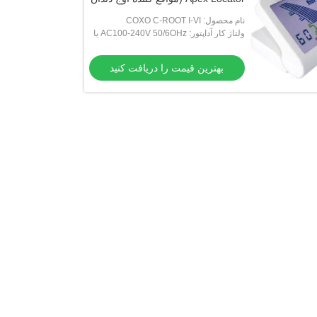
های درون دندان)
نام محصول: COXO C-ROOT I-VI
ولتاژ کار آداپتور: AC100-240V 50/6OHz یا
220V/50Hz
بهترین قیمت را دریافت کنید