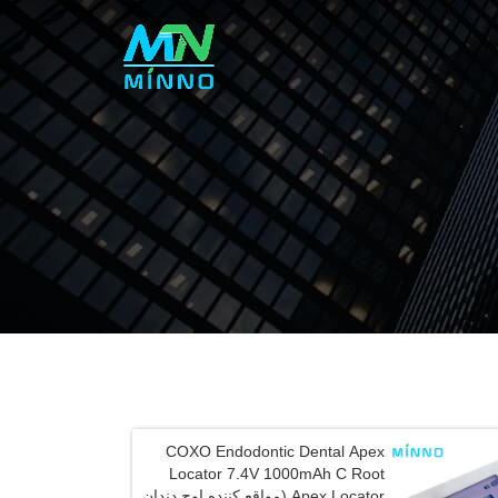
COXO Endodontic Dental Apex
Locator 7.4V 1000mAh C Root
Apex Locator (مواقع کننده اوج دندان