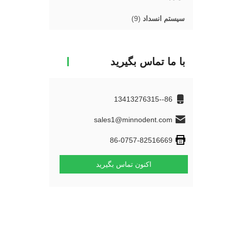
سیستم انسداد
(9)
با ما تماس بگیرید
86--13413276315
sales1@minnodent.com
86-0757-82516669
اکنون تماس بگیرید