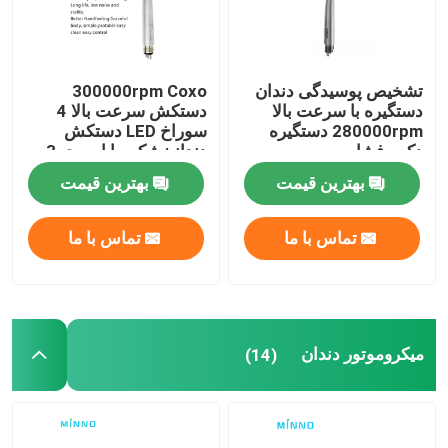
تشخیص پوسیدگی دندان
300000rpm Coxo
دستگیره با سرعت بالا
دستکش سرعت بالا 4
280000rpm دستگیره
سوراخ LED دستکش
دکمه فشار
دندانپزشکی با اسپری 3
راه
بهترین قیمت
بهترین قیمت
تماس با ما
تماس با ما
میکروموتور دندان
(14)