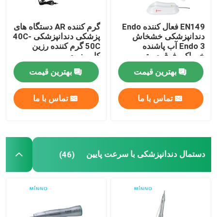
لوازم جانبی دندان
EN149 فعال کننده Endo
گرم کننده AR دستگاه های
دندانپزشکی خشخاش
پزشکی دندانپزشکی 40C-
Endo 3 آب پاشنده
50C گرم کننده رزین
سیستم انسداد
خوراکی فوق صوتی
کامپوزیت
بهترین قیمت
بهترین قیمت
تماس با ما
تماس با ما
دستمال دندانپزشکی با سرعت پایین
(46)