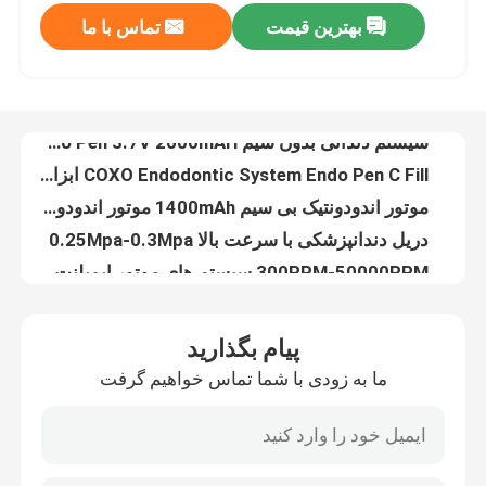
بهترین قیمت
تماس با ما
سیستم دندانی بدون سیم Endo Pen 3.7V 2600mAH
COXO Endodontic System Endo Pen C Fill ابزار دندانپزشکی پرکننده کوچک
کارخانه تور
موتور اندودونتیک بی سیم 1400mAh موتور اندودونتیک متقابل
دریل دندانپزشکی با سرعت بالا 0.25Mpa-0.3Mpa
کنترل کیفیت
300RPM-50000RPM سیستم های موتور ایمپلنت دندان ایمپلنت جراحی موتور
ابزار ایمپلنت دندان جهانی ایمپلنت چرخش راننده ایمپلنت ابزار حذف پیچ
تماس با ما
COXO فایل Endo فولاد ضد زنگ COXO فایل های کانال ریشه دندان
سیستم حذف فایل های اندودونتیک درجه A+
درخواست نقل قول
6Pcs 60 درجه Endo File SOCO نیکل تیتانیوم فایل های Endodontic Rotary
هشتادمین فایل نیتینول فعال شده با گرما فایل های نکیل تیتانیوم چرخش
دستگاه های پزشکی دندانپزشکی
پیام بگذارید
آینه دهان ضد مه دو طرفه دندان آٹوکلایبل آینه های دهان
ما به زودی با شما تماس خواهیم گرفت
دندانپزشکی Endodontic دست پلگر نوک دندان ریشه کانال پر کردن عمودی فشارگر فشارگر
دستمال دندانپزشکی با سرعت پایین
0.4mm 0.5mm بندر دست اندودونتیک لوازم جانبی دندانپزشکی اندو آبی طلایی
آینه های ضد مه دندان سازی بدون مه در داخل دهان عکاسی آینه فولاد ضد زنگ
هندپیس پرسرعت دندانپزشکی
20mm-100mm داروی ارتودنسی داروی دندانی ابزار لغزنده داروی دندانی