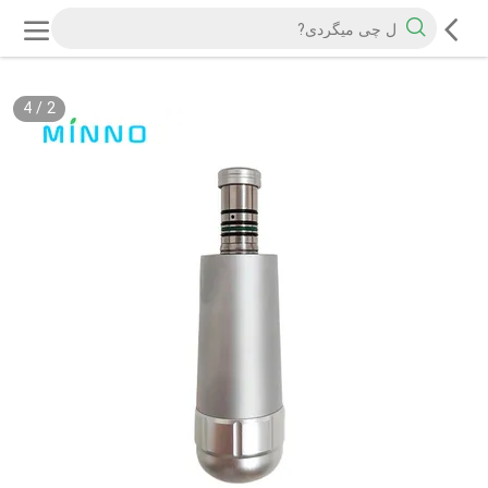
4
/
2