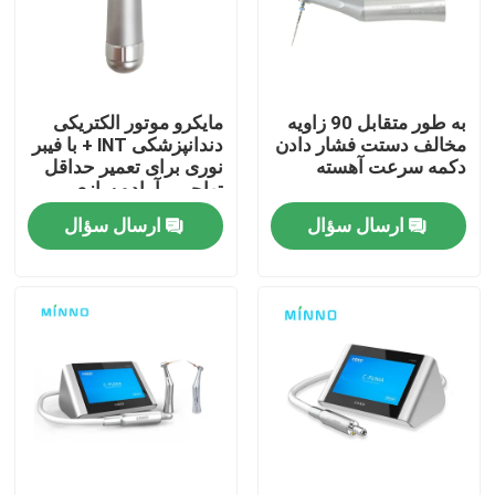
کارخانه تور
به طور متقابل 90 زاویه
مایکرو موتور الکتریکی
کنترل کیفیت
مخالف دستت فشار دادن
دندانپزشکی lNT + با فیبر
دکمه سرعت آهسته
نوری برای تعمیر حداقل
تهاجمی آماده سازی
تماس با ما
پولیشینگ موتور بدون
ارسال سؤال
ارسال سؤال
برس
درخواست نقل قول
دستگاه های پزشکی دندانپزشکی
دستمال دندانپزشکی با سرعت پایین
هندپیس پرسرعت دندانپزشکی