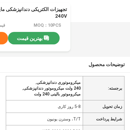
240V
MOQ：10PCS
بهترین قیمت
توضیحات محصول
میکروموتوری دندانپزشکی
,
برجسته:
240 ولت میکروموتور دندانپزشکی
,
میکروموتور بالینی 240 ولت
زمان تحویل
5-8 روز کاری
شرایط پرداخت
T/T، وسترن یونیون