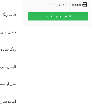
86-0757-82516669
5. به رنگ دندان مصنوعی تطابق دهید
اکنون تماس بگیرید
دندان های س
رنگ ساده 
6به زیبایی شناسی دندانپزشکی مراجعه کنید
قبل از سفی
آماده سازی