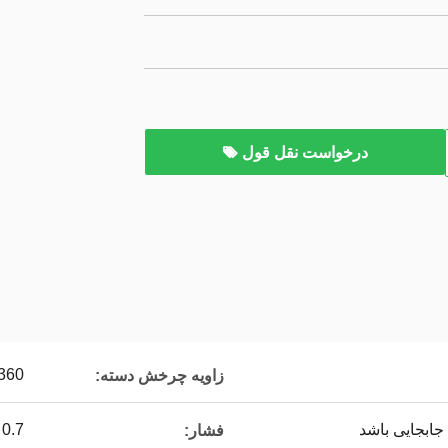
درخواست نقل قول
360
زاویه چرخش دسته:
جابجایی باشد
0.7 ~ 0.22 مگاپاسکال
فشار: