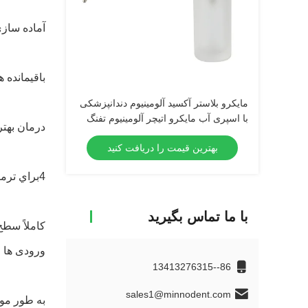
آماده سازی
باقیمانده 
مایکرو بلاستر آکسید آلومینیوم دندانپزشکی
با اسپری آب مایکرو اتیچر آلومینیوم تفنگ
درمان بهتر
شن و ماسه پاک کننده هوا ابزار
بهترین قیمت را دریافت کنید
دندانپزشکی
4براي ترميم دندون ها درخواست بده
با ما تماس بگیرید
کاملاً سطح
ورودی ها و
86--13413276315
sales1@minnodent.com
به طور مو