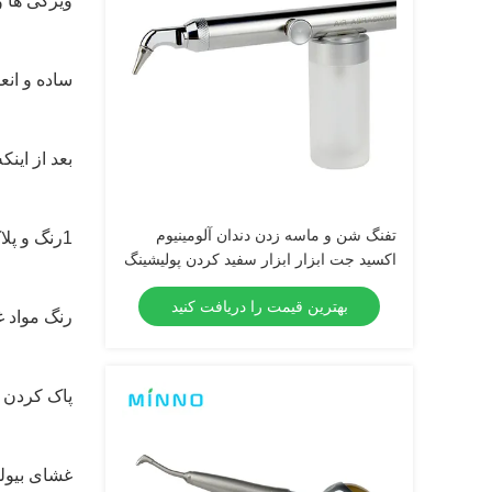
ویژگی ها و
ساده و انع
بعد از اين
تفنگ شن و ماسه زدن دندان آلومینیوم
1رنگ و پلاک پاک شده
اکسید جت ابزار ابزار سفید کردن پولیشینگ
کیت آبراسیون هوا پولیشر 2/4 سوراخ Bicar
بهترین قیمت را دریافت کنید
رنگ مواد غ
پاک کردن ل
غشای بیولو