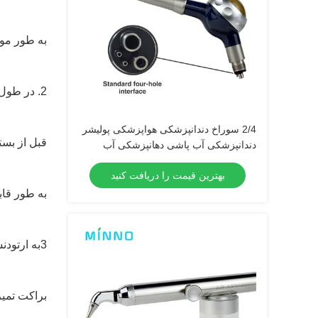
به طور موث
2. در طول حفره و شکاف مهر و موم درمان
2/4 سوراخ دندانپزشکی هواپزشکی پولیشر
قبل از بست
دندانپزشکی آب پاشی دهانپزشکی آب
پاشی کیلکولیز حذف کننده بهداشت
بهترین قیمت را دریافت کنید
دندانپزشکی Prophy Jet Air Polisher
به طور قاب
3به ارتودنسی مراجعه کن
براکت تمیز