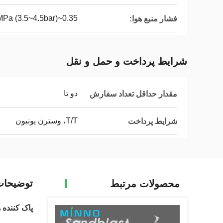
0.35~0.45MPa (3.5~4.5bar)
فشار منبع هوا:
شرایط پرداخت و حمل و نقل
دو تا
مقدار حداقل تعداد سفارش
T/T، وسترن یونیون
شرایط پرداخت
توضیحا
محصولات مرتبط
پاک کننده 