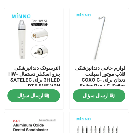
لوازم جانبی دندانپزشکی
الترسونک دندانپزشکی
قلاب موتور ایمپلنت
پیزو اسکیلر دستمال HW-
دندان برای COXO C-
3H LED برای SATELEC
DTE EMS VRN
Sailor Pro / C-Sailor
Pro
الترسونک دندانپزشکی
خانه
ارسال سؤال
ارسال سؤال
Scalers دریافت کنید
محصولات
دربارهی ما