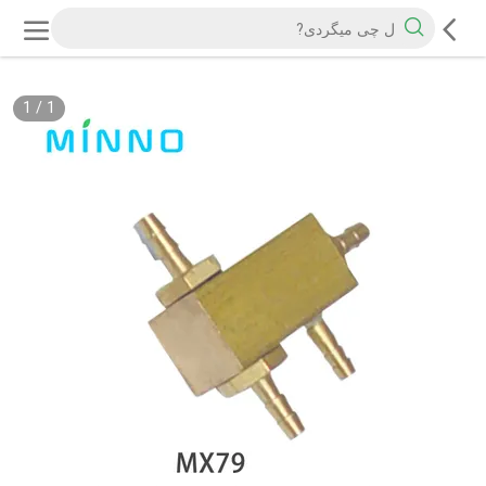
1
/
1