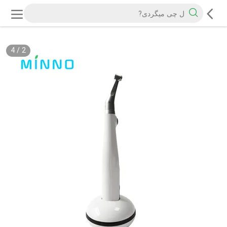
4
/
2