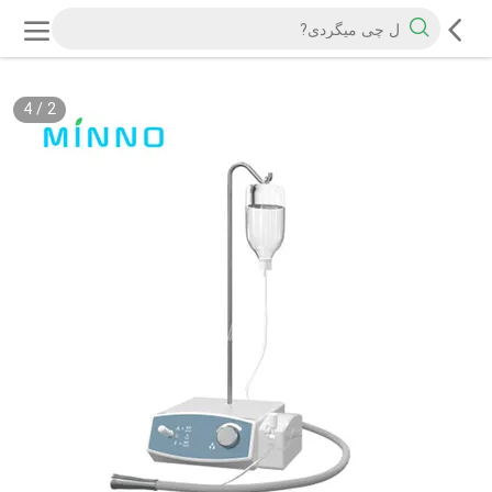
4
/
2